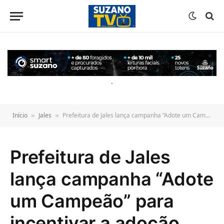
o
conteúdo
.
Início
Jales
Prefeitura de Jales lança campanha “Adote um Campeão” para incentivar a adoção responsável de cães e gatos
»
»
Prefeitura de Jales
lança campanha “Adote
um Campeão” para
incentivar a adoção