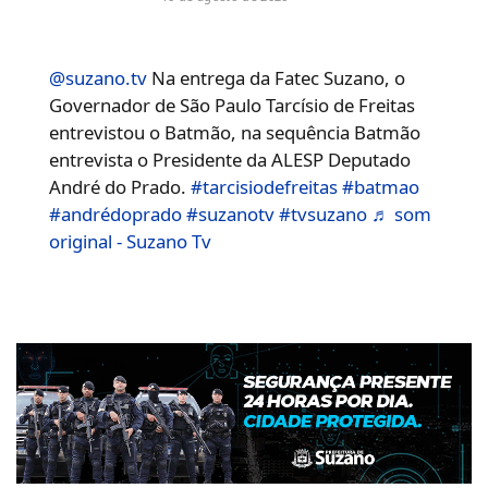
@suzano.tv
Na entrega da Fatec Suzano, o
Governador de São Paulo Tarcísio de Freitas
entrevistou o Batmão, na sequência Batmão
entrevista o Presidente da ALESP Deputado
André do Prado.
#tarcisiodefreitas
#batmao
#andrédoprado
#suzanotv
#tvsuzano
♬ som
original - Suzano Tv