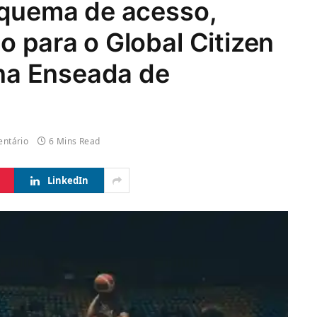
squema de acesso,
o para o Global Citizen
 na Enseada de
ntário
6 Mins Read
LinkedIn