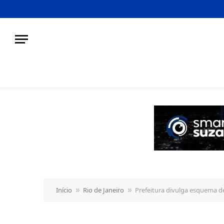
o
conteúdo
Início
Rio de Janeiro
Prefeitura divulga esquema de
»
»