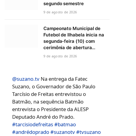
segundo semestre
9 de agosto de 2026
Campeonato Municipal de
Futebol de Ilhabela inicia na
segunda-feira (10) com
cerimônia de abertura…
9 de agosto de 2026
@suzano.tv
Na entrega da Fatec
Suzano, o Governador de São Paulo
Tarcísio de Freitas entrevistou o
Batmão, na sequência Batmão
entrevista o Presidente da ALESP
Deputado André do Prado.
#tarcisiodefreitas
#batmao
#andrédoprado
#suzanotv
#tvsuzano