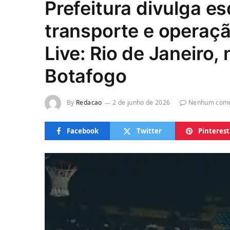
Prefeitura divulga e
transporte e operaçã
Live: Rio de Janeiro,
Botafogo
By
Redacao
2 de junho de 2026
Nenhum come
Facebook
Twitter
Pinterest