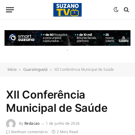
o
conteúdo
.
Início
Guaratinguetá
XII Conferência Municipal de Saúde
»
»
XII Conferência
Municipal de Saúde
By
Redacao
1 de junho de 2026
Nenhum comentário
2 Mins Read