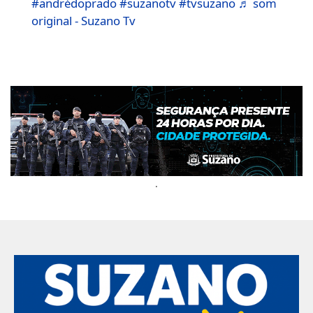
#andrédoprado
#suzanotv
#tvsuzano
♬ som
original - Suzano Tv
.