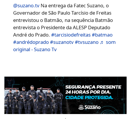
@suzano.tv
Na entrega da Fatec Suzano, o
Governador de São Paulo Tarcísio de Freitas
entrevistou o Batmão, na sequência Batmão
entrevista o Presidente da ALESP Deputado
André do Prado.
#tarcisiodefreitas
#batmao
#andrédoprado
#suzanotv
#tvsuzano
♬ som
original - Suzano Tv
.