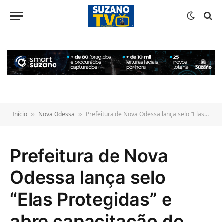
o
conteúdo
.
Início
Nova Odessa
Prefeitura de Nova Odessa lança selo “Elas Protegidas” e abre capacitação de estabelecimentos que aderirem à certificação
»
»
Prefeitura de Nova
Odessa lança selo
“Elas Protegidas” e
abre capacitação de