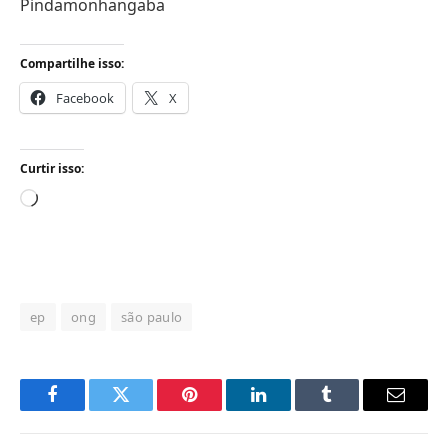
Pindamonhangaba
Compartilhe isso:
Facebook
X
Curtir isso:
Carregando...
ep
ong
são paulo
Facebook
Twitter
Pinterest
LinkedIn
Tumblr
Email