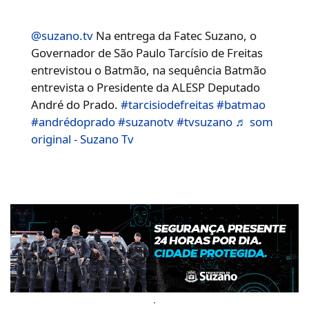
@suzano.tv
Na entrega da Fatec Suzano, o
Governador de São Paulo Tarcísio de Freitas
entrevistou o Batmão, na sequência Batmão
entrevista o Presidente da ALESP Deputado
André do Prado.
#tarcisiodefreitas
#batmao
#andrédoprado
#suzanotv
#tvsuzano
♬ som
original - Suzano Tv
.