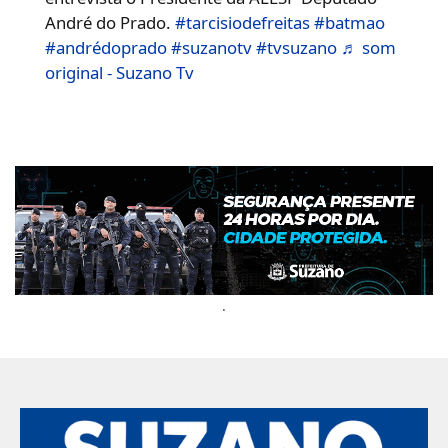
André do Prado.
#tarcisiodefreitas
#batmao
#andrédoprado
#suzanotv
#tvsuzano
♬ som
original - Suzano Tv
.