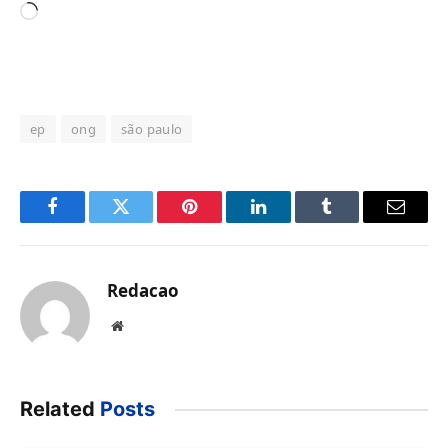
Carregando...
ep
ong
são paulo
Facebook
Twitter
Pinterest
LinkedIn
Tumblr
Email
Redacao
Website
Related
Posts