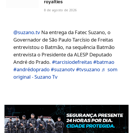
royalties
8 de agosto de 2026
@suzano.tv
Na entrega da Fatec Suzano, o
Governador de São Paulo Tarcísio de Freitas
entrevistou o Batmão, na sequência Batmão
entrevista o Presidente da ALESP Deputado
André do Prado.
#tarcisiodefreitas
#batmao
#andrédoprado
#suzanotv
#tvsuzano
♬ som
original - Suzano Tv