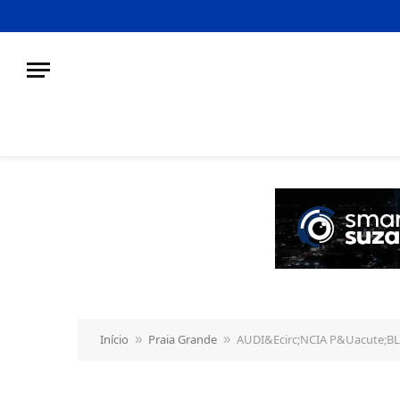
o
conteúdo
Início
Praia Grande
AUDI&Ecirc;NCIA P&Uacute;BL
»
»