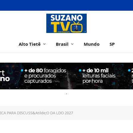
Alto Tietê
Brasil
Mundo
SP
.
ICA PARA DISCUSS&Atilde;O DA LDO 2027