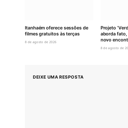
Itanhaém oferece sessões de
Projeto ‘Ver
filmes gratuitos às terças
aborda fato,
novo encont
8 de agosto de 2026
8 de agosto de 2
DEIXE UMA RESPOSTA