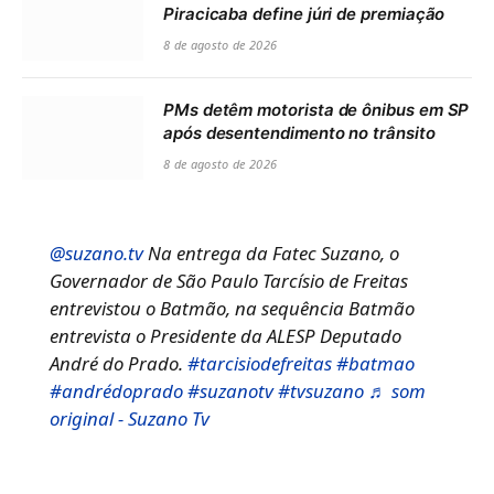
Piracicaba define júri de premiação
8 de agosto de 2026
PMs detêm motorista de ônibus em SP
após desentendimento no trânsito
8 de agosto de 2026
@suzano.tv
Na entrega da Fatec Suzano, o
Governador de São Paulo Tarcísio de Freitas
entrevistou o Batmão, na sequência Batmão
entrevista o Presidente da ALESP Deputado
André do Prado.
#tarcisiodefreitas
#batmao
#andrédoprado
#suzanotv
#tvsuzano
♬ som
original - Suzano Tv