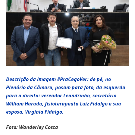
Descrição da imagem #PraCegoVer: de pé, no
Plenário da Câmara, posam para foto, da esquerda
para a direita: vereador Leandrinho, secretário
William Harada, fisioterapeuta Luiz Fidalgo e sua
esposa, Virgínia Fidalgo.
Foto: Wanderley Costa