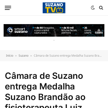
o
conteúdo
.
Início
Suzano
Câmara de Suzano entrega Medalha Suzano Brandão ao fisioterapeuta Luiz Antônio Fidalgo
»
»
Câmara de Suzano
entrega Medalha
Suzano Brandão ao
fisioterapeuta Luiz