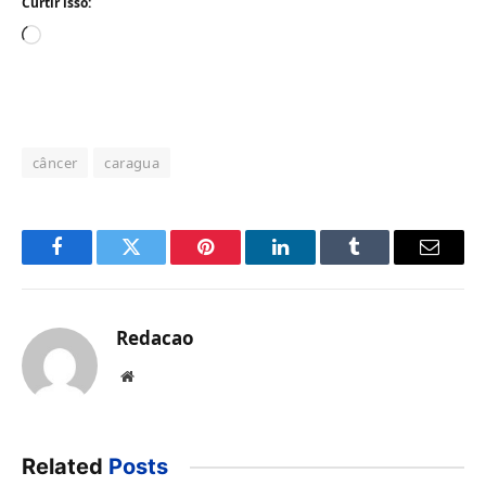
Curtir isso:
Carregando...
câncer
caragua
Facebook
Twitter
Pinterest
LinkedIn
Tumblr
Email
Redacao
Website
Related
Posts