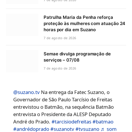
Patrulha Maria da Penha reforça
proteção às mulheres com atuação 24
horas por dia em Suzano
7 de agosto de 2026
Semae divulga programação de
serviços – 07/08
7 de agosto de 2026
@suzano.tv
Na entrega da Fatec Suzano, o
Governador de São Paulo Tarcísio de Freitas
entrevistou o Batmão, na sequência Batmão
entrevista o Presidente da ALESP Deputado
André do Prado.
#tarcisiodefreitas
#batmao
#andrédoprado
#suzanotv
#tvsuzano
♬ som