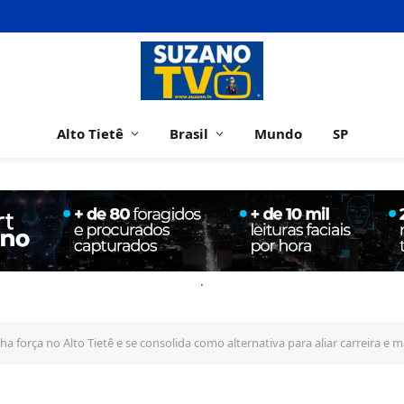
Alto Tietê
Brasil
Mundo
SP
.
força no Alto Tietê e se consolida como alternativa para aliar carreira e 