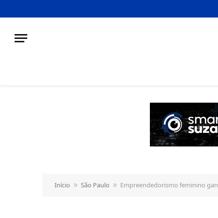
o
conteúdo
Início
São Paulo
Empreendedorismo feminino ganha 
»
»