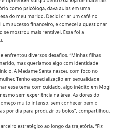
de empreender surgiu dentro da loja de materiais
tório como psicóloga, dava aulas em uma
esa do meu marido. Decidi criar um café no
oi um sucesso financeiro, e comecei a questionar
o se mostrou mais rentável. Essa foi a
u.
que enfrentou diversos desafios. “Minhas filhas
arido, mas queríamos algo com identidade
o início. A Madame Santa nasceu com foco no
mulher. Tenho especialização em sexualidade
har esse tema com cuidado, algo inédito em Mogi
, mesmo sem experiência na área. As dores do
 começo muito intenso, sem conhecer bem o
ras por dia para produzir os bolos”, compartilhou.
rceiro estratégico ao longo da trajetória. “Fiz