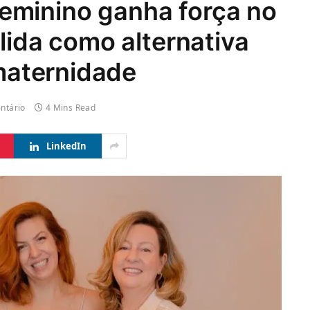
eminino ganha força no
lida como alternativa
 maternidade
ntário
4 Mins Read
LinkedIn