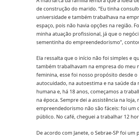
A matriarca da família lembra que a ideia 
de construção do marido. “Eu tinha consul
universidade e também trabalhava na empr
espaço, pois não havia opções na região. F
minha atuação profissional, já que o negóci
sementinha do empreendedorismo”, conto
Ela ressalta que o início não foi simples e 
também trabalhavam na empresa do meu m
feminina, esse foi nosso propósito desde 
autocuidado, na autoestima e na saúde da 
humana e, há 18 anos, começamos a trabal
na época. Sempre dei a assistência na loja
empreendedorismo não são fáceis: foi um
público. No café, cheguei a trabalhar 12 ho
De acordo com Janete, o Sebrae-SP foi um pa