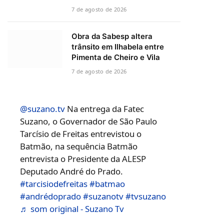
7 de agosto de 2026
Obra da Sabesp altera
trânsito em Ilhabela entre
Pimenta de Cheiro e Vila
7 de agosto de 2026
@suzano.tv
Na entrega da Fatec
Suzano, o Governador de São Paulo
Tarcísio de Freitas entrevistou o
Batmão, na sequência Batmão
entrevista o Presidente da ALESP
Deputado André do Prado.
#tarcisiodefreitas
#batmao
#andrédoprado
#suzanotv
#tvsuzano
♬ som original - Suzano Tv