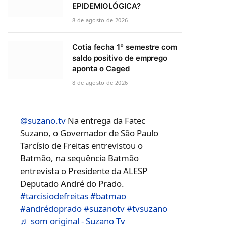
EPIDEMIOLÓGICA?
8 de agosto de 2026
Cotia fecha 1º semestre com
saldo positivo de emprego
aponta o Caged
8 de agosto de 2026
@suzano.tv
Na entrega da Fatec
Suzano, o Governador de São Paulo
Tarcísio de Freitas entrevistou o
Batmão, na sequência Batmão
entrevista o Presidente da ALESP
Deputado André do Prado.
#tarcisiodefreitas
#batmao
#andrédoprado
#suzanotv
#tvsuzano
♬ som original - Suzano Tv