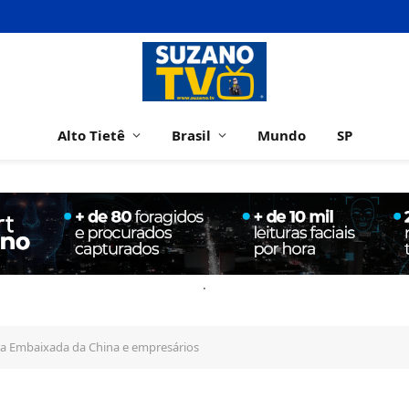
Alto Tietê
Brasil
Mundo
SP
.
 da Embaixada da China e empresários