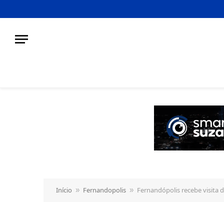
o
conteúdo
Início
Fernandopolis
Fernandópolis recebe visita
»
»