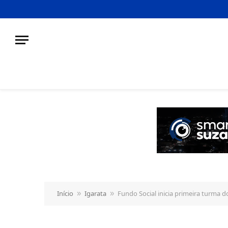
o
conteúdo
Início
Igarata
Fundo Social inicia primeira turma d
»
»