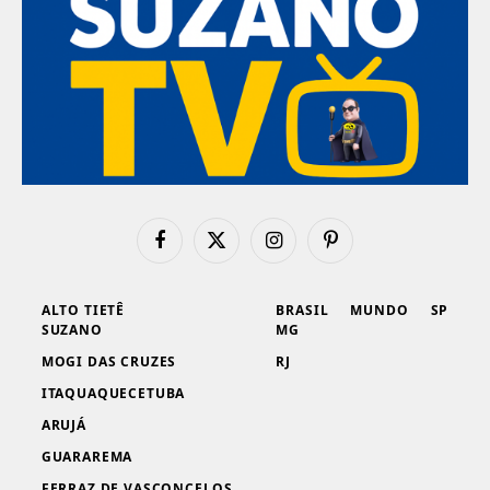
Facebook
X
Instagram
Pinterest
(Twitter)
ALTO TIETÊ
BRASIL
MUNDO
SP
SUZANO
MG
MOGI DAS CRUZES
RJ
ITAQUAQUECETUBA
ARUJÁ
GUARAREMA
FERRAZ DE VASCONCELOS