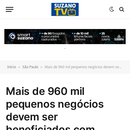
o
conteúdo
.
Início
São Paulo
Mais de 960 mil pequenos negócios devem ser beneficiados com vendas do Dia das Mães em 2026, aponta Sebrae-SP
»
»
Mais de 960 mil
pequenos negócios
devem ser
beneficiados com