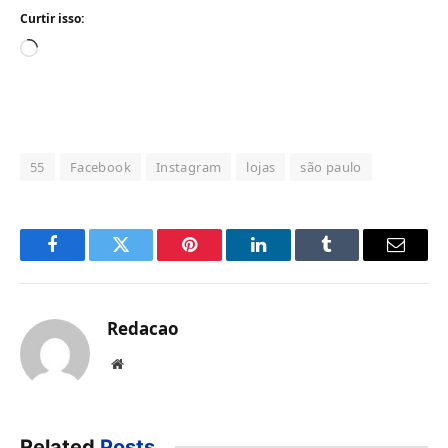
Curtir isso:
Carregando...
55
Facebook
Instagram
lojas
são paulo
Facebook
Twitter
Pinterest
LinkedIn
Tumblr
Email
Redacao
Website
Related
Posts