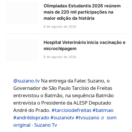
Olimpíadas Estudantis 2026 reúnem
mais de 220 mil participações na
maior edição da história
8 de agosto de 2026
Hospital Veterinário inicia vacinação e
microchipagem
8 de agosto de 2026
@suzano.tv
Na entrega da Fatec Suzano, o
Governador de São Paulo Tarcísio de Freitas
entrevistou o Batmão, na sequência Batmão
entrevista o Presidente da ALESP Deputado
André do Prado.
#tarcisiodefreitas
#batmao
#andrédoprado
#suzanotv
#tvsuzano
♬ som
original - Suzano Tv