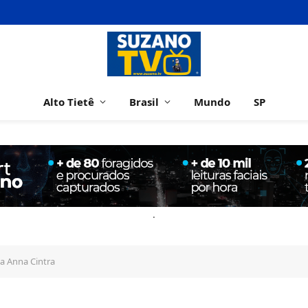
Alto Tietê
Brasil
Mundo
SP
.
a Anna Cintra