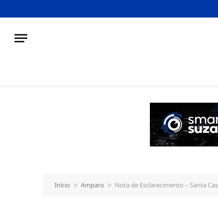
o
conteúdo
Início
Amparo
Nota de Esclarecimento – Santa Cas
»
»