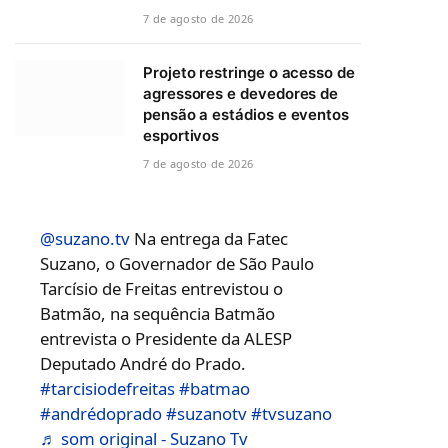
7 de agosto de 2026
Projeto restringe o acesso de
agressores e devedores de
pensão a estádios e eventos
esportivos
7 de agosto de 2026
@suzano.tv
Na entrega da Fatec
Suzano, o Governador de São Paulo
Tarcísio de Freitas entrevistou o
Batmão, na sequência Batmão
entrevista o Presidente da ALESP
Deputado André do Prado.
#tarcisiodefreitas
#batmao
#andrédoprado
#suzanotv
#tvsuzano
♬ som original - Suzano Tv