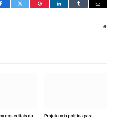
Facebook
Twitter
Pinterest
LinkedIn
Tumblr
Email
Website
ca dos editais da
Projeto cria política para