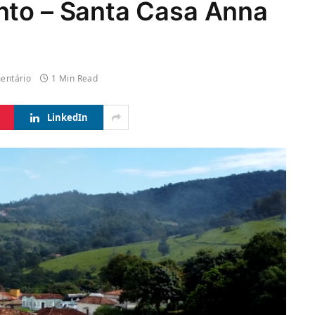
nto – Santa Casa Anna
entário
1 Min Read
LinkedIn