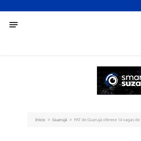
o
conteúdo
Início
Guarujá
PAT de Guarujá oferece 14 vagas de 
»
»