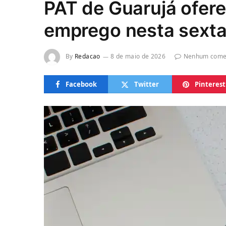
PAT de Guarujá ofer
emprego nesta sexta-
By
Redacao
8 de maio de 2026
Nenhum come
Facebook
Twitter
Pinterest