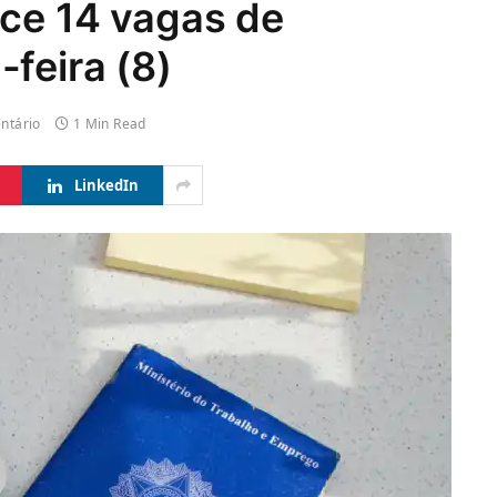
ece 14 vagas de
feira (8)
ntário
1 Min Read
LinkedIn