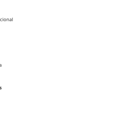
cional
a
s