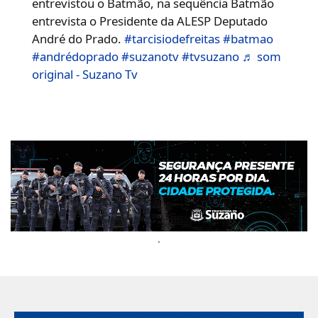
entrevistou o Batmão, na sequência Batmão
entrevista o Presidente da ALESP Deputado
André do Prado.
#tarcisiodefreitas
#batmao
#andrédoprado
#suzanotv
#tvsuzano
♬ som
original - Suzano Tv
.