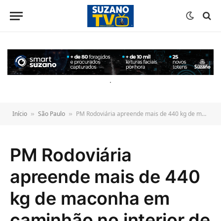
o
conteúdo
.
Início
São Paulo
PM Rodoviária apreende mais de 440 kg de maconha em caminhão no interior de SP
»
»
PM Rodoviária
apreende mais de 440
kg de maconha em
caminhão no interior de