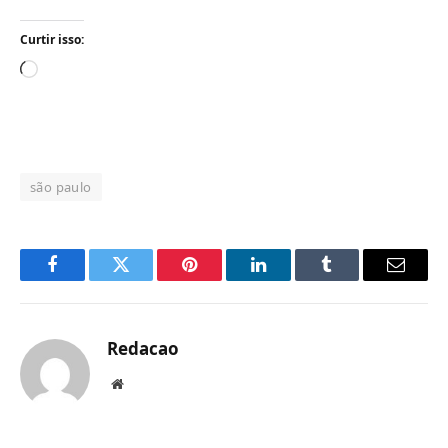
Curtir isso:
Carregando...
são paulo
Facebook
Twitter
Pinterest
LinkedIn
Tumblr
Email
Redacao
Website