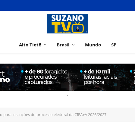
Alto Tietê
Brasil
Mundo
SP
.
zo para inscrições do processo eleitoral da CIPA+A 2026/2027