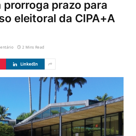
a prorroga prazo para
so eleitoral da CIPA+A
entário
2 Mins Read
LinkedIn