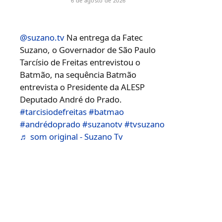
6 de agosto de 2026
@suzano.tv
Na entrega da Fatec
Suzano, o Governador de São Paulo
Tarcísio de Freitas entrevistou o
Batmão, na sequência Batmão
entrevista o Presidente da ALESP
Deputado André do Prado.
#tarcisiodefreitas
#batmao
#andrédoprado
#suzanotv
#tvsuzano
♬ som original - Suzano Tv