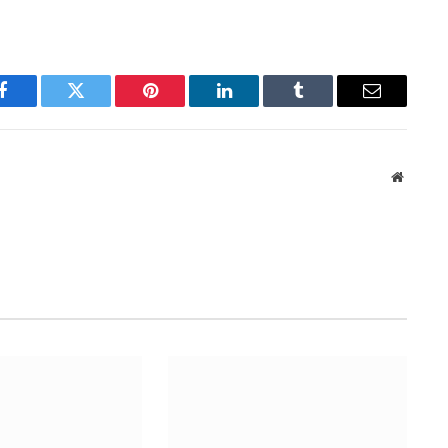
Facebook
Twitter
Pinterest
LinkedIn
Tumblr
Email
Website