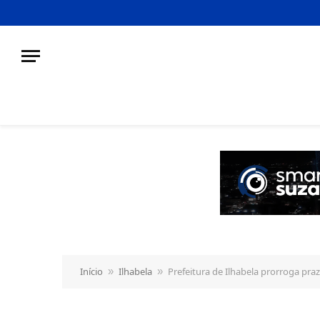
o
conteúdo
Início
Ilhabela
Prefeitura de Ilhabela prorroga pra
»
»