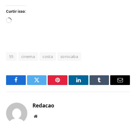
Curtir isso:
Carregando...
55
cinema
costa
sorocaba
Facebook
Twitter
Pinterest
LinkedIn
Tumblr
Email
Redacao
Website