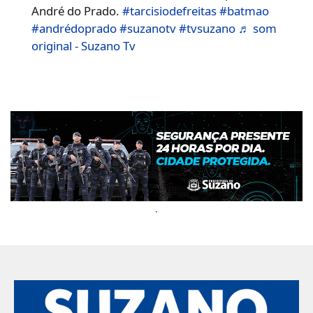
André do Prado.
#tarcisiodefreitas
#batmao
#andrédoprado
#suzanotv
#tvsuzano
♬ som
original - Suzano Tv
.