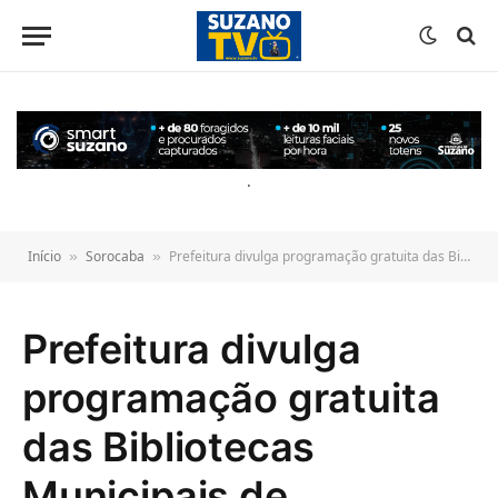
o
conteúdo
.
Início
Sorocaba
Prefeitura divulga programação gratuita das Bibliotecas Municipais de Sorocaba em maio
»
»
Prefeitura divulga
programação gratuita
das Bibliotecas
Municipais de