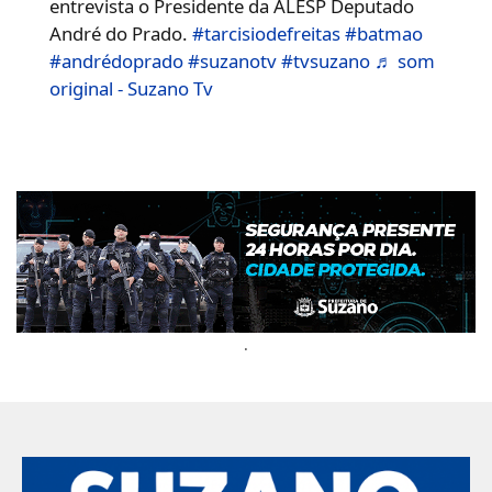
entrevista o Presidente da ALESP Deputado
André do Prado.
#tarcisiodefreitas
#batmao
#andrédoprado
#suzanotv
#tvsuzano
♬ som
original - Suzano Tv
.