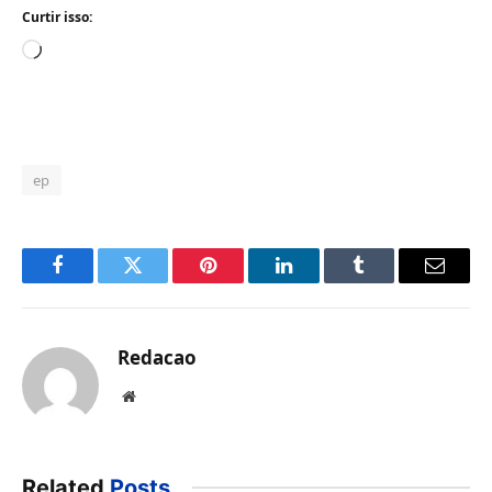
Curtir isso:
Carregando...
ep
Facebook
Twitter
Pinterest
LinkedIn
Tumblr
Email
Redacao
Website
Related
Posts