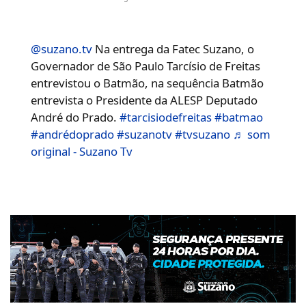
@suzano.tv
Na entrega da Fatec Suzano, o
Governador de São Paulo Tarcísio de Freitas
entrevistou o Batmão, na sequência Batmão
entrevista o Presidente da ALESP Deputado
André do Prado.
#tarcisiodefreitas
#batmao
#andrédoprado
#suzanotv
#tvsuzano
♬ som
original - Suzano Tv