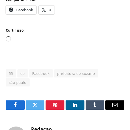
Facebook
X
Curtir isso:
Carregando...
55
ep
Facebook
prefeitura de suzano
são paulo
Facebook
Twitter
Pinterest
LinkedIn
Tumblr
Email
Redacao