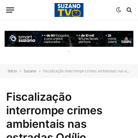
o
conteúdo
.
Início
Suzano
Fiscalização interrompe crimes ambientais nas estradas Odílio Cardoso e Keida Harada
»
»
Fiscalização
interrompe crimes
ambientais nas
estradas Odílio