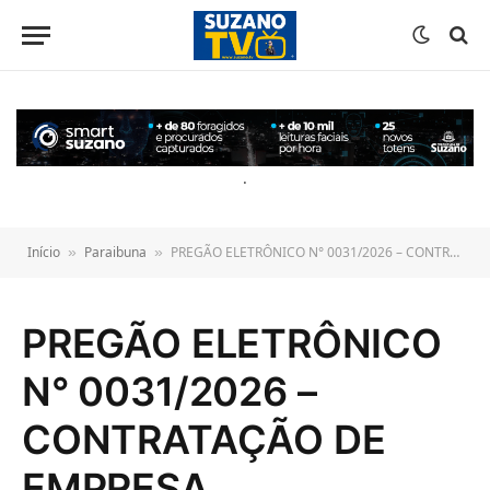
o
conteúdo
.
Início
Paraibuna
PREGÃO ELETRÔNICO N° 0031/2026 – CONTRATAÇÃO DE EMPRESA ESPECIALIZADA NO FORNECIMENTO DE BEBEDOUROS INDUSTRIAIS PARA A ADMINISTRAÇÃO PÚBLICA
»
»
PREGÃO ELETRÔNICO
N° 0031/2026 –
CONTRATAÇÃO DE
EMPRESA