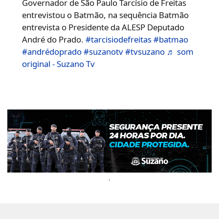
Governador de São Paulo Tarcísio de Freitas
entrevistou o Batmão, na sequência Batmão
entrevista o Presidente da ALESP Deputado
André do Prado.
#tarcisiodefreitas
#batmao
#andrédoprado
#suzanotv
#tvsuzano
♬ som
original - Suzano Tv
.