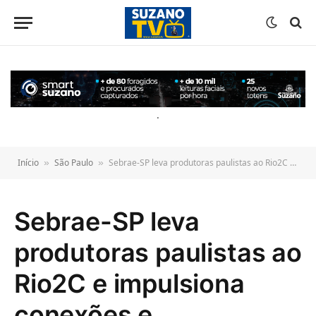
o
conteúdo
.
Início
São Paulo
Sebrae-SP leva produtoras paulistas ao Rio2C e impulsiona conexões e oportunidades de negócios no audiovisual
»
»
Sebrae-SP leva
produtoras paulistas ao
Rio2C e impulsiona
conexões e