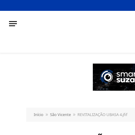
o
conteúdo
Início
São Vicente
REVITALIZAÇÃO UBASA 4.jfif
»
»