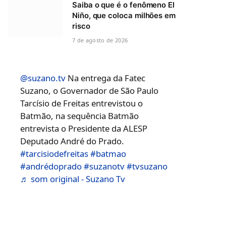
Saiba o que é o fenômeno El
Niño, que coloca milhões em
risco
7 de agosto de 2026
@suzano.tv
Na entrega da Fatec
Suzano, o Governador de São Paulo
Tarcísio de Freitas entrevistou o
Batmão, na sequência Batmão
entrevista o Presidente da ALESP
Deputado André do Prado.
#tarcisiodefreitas
#batmao
#andrédoprado
#suzanotv
#tvsuzano
♬ som original - Suzano Tv