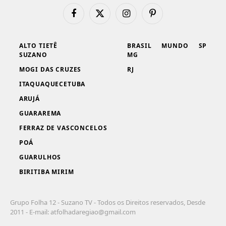
Facebook
X
Instagram
Pinterest
(Twitter)
ALTO TIETÊ
BRASIL
MUNDO
SP
SUZANO
MG
MOGI DAS CRUZES
RJ
ITAQUAQUECETUBA
ARUJÁ
GUARAREMA
FERRAZ DE VASCONCELOS
POÁ
GUARULHOS
BIRITIBA MIRIM
Grupo Folha 12 - Suzano TV - Todos os Direitos reservados, Desde
2011 - E-mail:
atfolhadaregiao@gmail.com