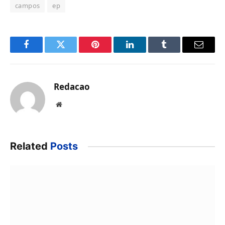
campos
ep
Facebook
Twitter
Pinterest
LinkedIn
Tumblr
Email
Redacao
Website
Related
Posts