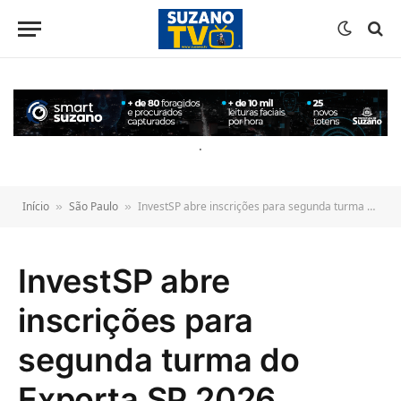
o
conteúdo
.
Início
São Paulo
InvestSP abre inscrições para segunda turma do Exporta SP 2026
»
»
InvestSP abre
inscrições para
segunda turma do
Exporta SP 2026