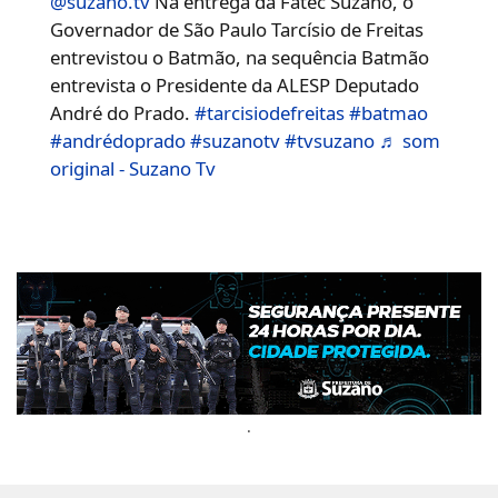
@suzano.tv
Na entrega da Fatec Suzano, o
Governador de São Paulo Tarcísio de Freitas
entrevistou o Batmão, na sequência Batmão
entrevista o Presidente da ALESP Deputado
André do Prado.
#tarcisiodefreitas
#batmao
#andrédoprado
#suzanotv
#tvsuzano
♬ som
original - Suzano Tv
.