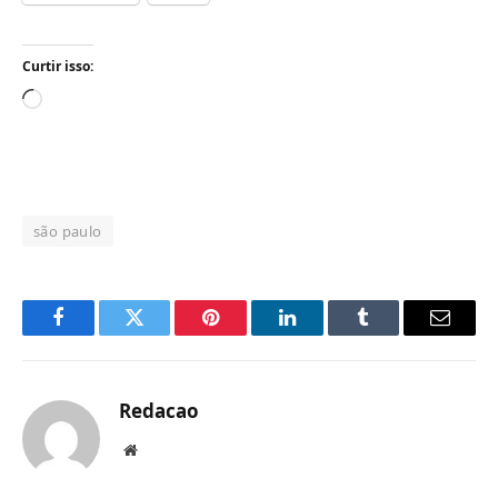
Curtir isso:
Carregando...
são paulo
Facebook
Twitter
Pinterest
LinkedIn
Tumblr
Email
Redacao
Website